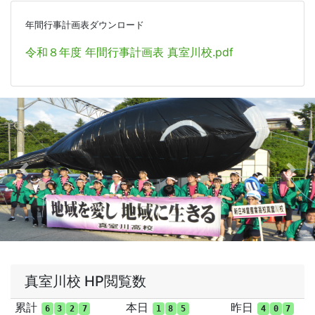
年間行事計画表ダウンロード
令和８年度 年間行事計画表 真室川校.pdf
Previous
Nex
真室川校 HP閲覧数
累計
本日
昨日
6
3
2
7
1
8
5
4
0
7