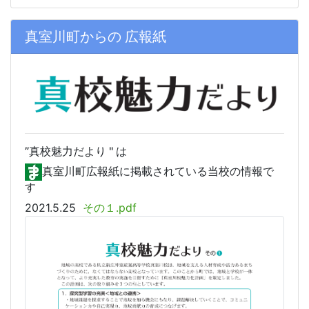
真室川町からの 広報紙
”真校
魅力だより " は
真室川町広報紙に掲載されている当校の情報で
す
2021.5.25
その１.pdf