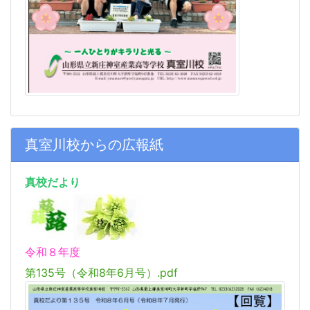
真室川校からの広報紙
真校だより
令和８年度
第135号（令和8年6月号）.pdf