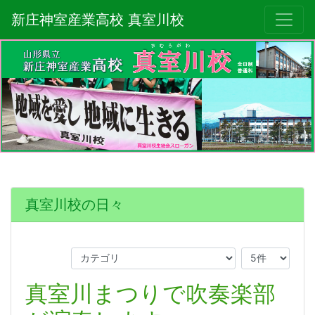
新庄神室産業高校 真室川校
真室川校の日々
真室川まつりで吹奏楽部