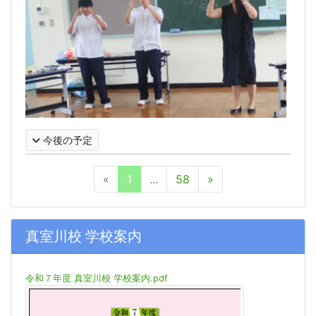
今後の予定
«
1
...
58
»
真室川校 学校案内
令和７年度 真室川校 学校案内.pdf