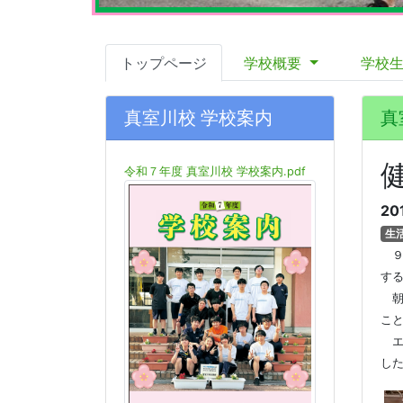
トップページ
学校概要
学校
真室川校 学校案内
真
令和７年度 真室川校 学校案内.pdf
20
生
９
す
朝
こ
エ
し