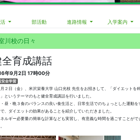
生活
部活動
進路情報
入学案内
室川校の日々
健全育成講話
16年9月2日
17時00分
活安全学習
月２日（金）、米沢栄養大学 山口光枝 先生をお招きして、
「ダイエットを
る」というテーマのもと健全育成講話を行いました。
・昼・晩３食のバランスの良い食生活と、日常生活でのちょっとした運動を
とで、
ダイエットの効果があることを紹介していただきました。
ネルギー必要量の簡単な計算なども実習し、有意義な時間を過ごすことがで
た。