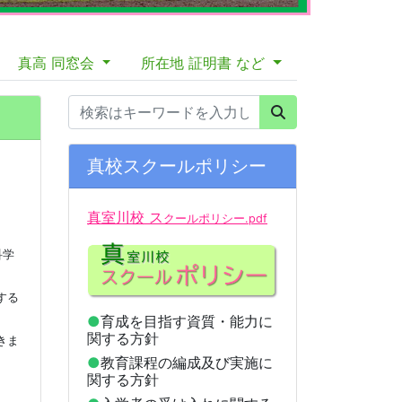
真高 同窓会
所在地 証明書 など
真校スクールポリシー
真室川校 ス
クールポリシー.pdf
科学
する
●
育成を目指す資質・能力に
関する方針
きま
●
教育課程の編成及び実施に
関する方針