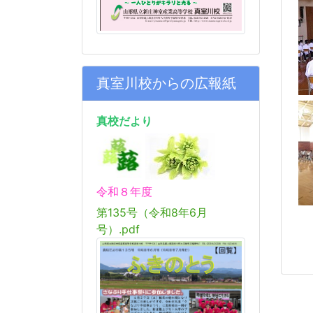
真室川校からの広報紙
真校だより
令和８年度
第135号（令和8年6月
号）.pdf