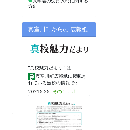
●
入学者の受け入れに関する
方針
真室川町からの 広報紙
”真校
魅力だより " は
真室川町広報紙に掲載さ
れている当校の情報です
2021.5.25
その１.pdf