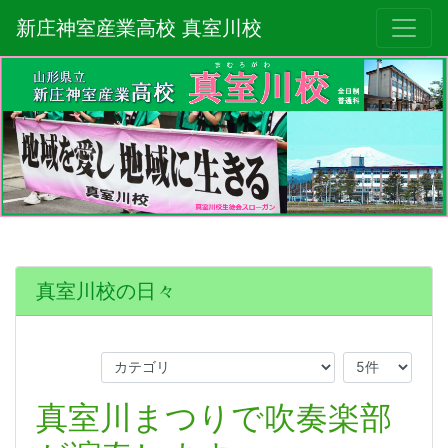
新庄神室産業高校 真室川校
真室川校の日々
真室川まつりで吹奏楽部