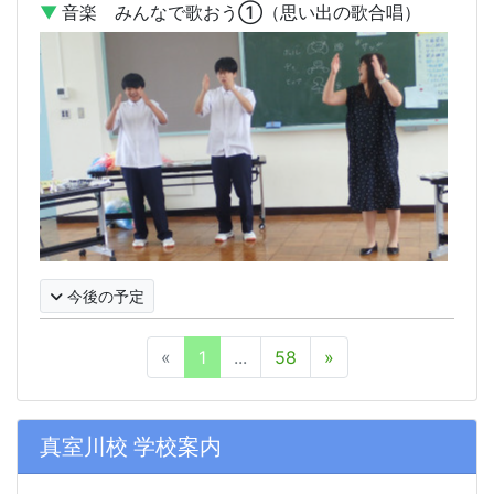
▼
音楽 みんなで歌おう①（思い出の歌合唱）
今後の予定
«
1
...
58
»
真室川校 学校案内