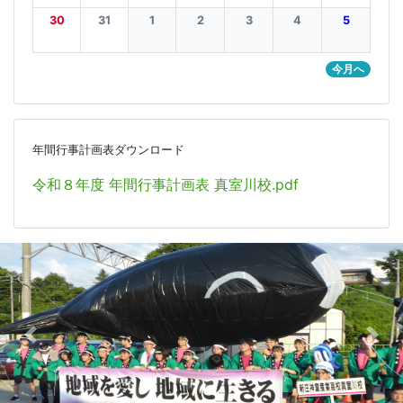
30
31
1
2
3
4
5
今月へ
年間行事計画表ダウンロード
令和８年度 年間行事計画表 真室川校.pdf
Previous
Nex