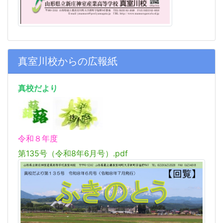
真室川校からの広報紙
真校だより
令和８年度
第135号（令和8年6月号）.pdf