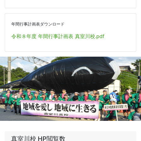
年間行事計画表ダウンロード
令和８年度 年間行事計画表 真室川校.pdf
Previous
Nex
真室川校 HP閲覧数