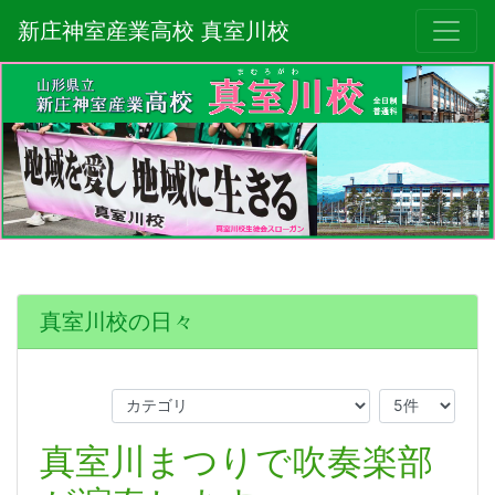
新庄神室産業高校 真室川校
真室川校の日々
真室川まつりで吹奏楽部