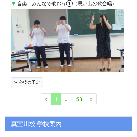
▼
音楽 みんなで歌おう①（思い出の歌合唱）
今後の予定
«
1
...
58
»
真室川校 学校案内